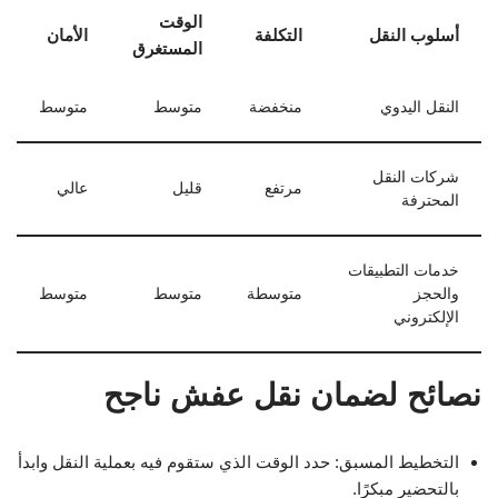
الوقت
أسلوب النقل
التكلفة
الأمان
المستغرق
النقل اليدوي
منخفضة
متوسط
متوسط
شركات النقل
مرتفع
قليل
عالي
المحترفة
خدمات التطبيقات
والحجز
متوسطة
متوسط
متوسط
الإلكتروني
نصائح لضمان نقل عفش ناجح
التخطيط المسبق: حدد الوقت الذي ستقوم فيه بعملية النقل وابدأ
بالتحضير مبكرًا.