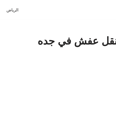
الرياض
نقل عفش في جده