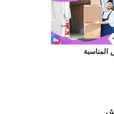
 المناسبة
فش