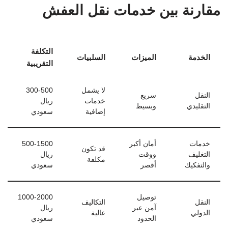
مقارنة بين خدمات نقل العفش
التكلفة
الخدمة
الميزات
السلبيات
التقريبية
لا يشمل
300-500
النقل
سريع
خدمات
ريال
التقليدي
وبسيط
إضافية
سعودي
خدمات
أمان أكبر
500-1500
قد تكون
التغليف
ووقت
ريال
مكلفة
والتفكيك
أقصر
سعودي
توصيل
1000-2000
النقل
التكاليف
آمن عبر
ريال
الدولي
عالية
الحدود
سعودي