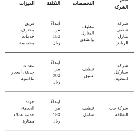
التخصصات
التكلفة
الميزات
الشركة
شركة
ابتداءً
فريق
تنظيف
تنظيف
من
محترف،
المنازل
منازل
150
خدمات
والشقق
الرياض
ريال
مخصصة
ابتداءً
شركة
معدات
تنظيف
من
سباركل
حديثة، أسعار
عميق
200
للتنظيف
تنافسية
ريال
ابتداءً
جودة
شركة بيت
تنظيف
من
الخدمة،
النظافة
شامل
180
خدمة عملاء
ريال
ممتازة