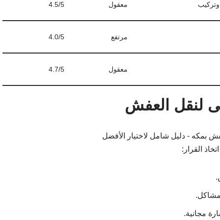
وتركيب
معقول
4.5/5
مرتفع
4.0/5
معقول
4.7/5
لى لنقل العفش
خاذ القرار:
.
مشاكل.
ة مجانية.