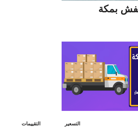
عفش بمكة
التسعير
التقييمات