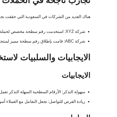
تجارب ناجحة في الحملات ا
هناك العديد من الشركات في السعودية التي حققت نجا
شركة XYZ: استخدمت رقم سطحة مخصص لحملة عيد الأضحى، مما أدى إلى زيادة بنسبة 60% في معدل الاستجابة.
شركة ABC: قامت بإطلاق رقم سطحة مميز لمنتجاتها الشهيرة، ونجحت في تحقيق مبيعات قياسية.
الايجابيات والسلبيات لاس
الايجابيات
سهولة التذكر: الأرقام السطحية السهلة التذكر تعمل 
زيادة الفرص للتواصل: تجعل التعامل مع العملاء أس