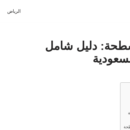
الرياض
سطحة: دليل شامل
لسعودية
ة
طحة