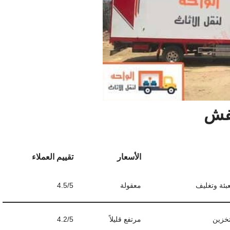
عفش
الأسعار
تقييم العملاء
بئة وتغليف
معقولة
4.5/5
خزين
مرتفع قليلاً
4.2/5