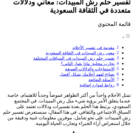
تفسير حلم رش المبيدات: معاني ودلالات
متعددة في الثقافة السعودية
قائمة المحتوي
مقدمة في تفسير الأحلام
معنى رش المبيدات في الثقافة السعودية
تفسير حلم رش المبيدات في السياقات المختلفة
تجارب محلية: ماذا يقول الناس؟
الاستنتاجات والدلالات العميقة
نصائح لفهم أحلامك بشكل أفضل
الأسئلة الشائعة
روابط لموارد إضافية
تمثل الأحلام واحداً من أكثر الظواهر غموضاً وجذباً للاهتمام، خاصة
عندما يتعلق الأمر برؤية شيء مثل رش المبيدات. في المجتمع
السعودي، يرتبط هذا الحلم بعدة تفسيرات ودلالات تعتمد على
السياق الاجتماعي والثقافي. في هذا المقال، سنستعرض تفسير حلم
رش المبيدات على نحو شامل، موفرين معلومات غنية ودقيقة من
خلال استعراض آراء الخبراء وتجارب الحياة اليومية.