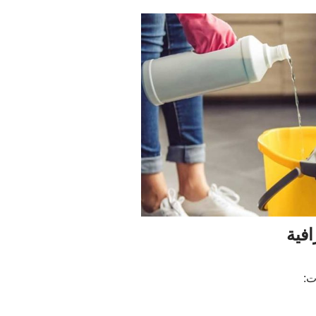
فية
ت: