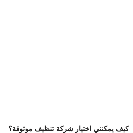
كيف يمكنني اختيار شركة تنظيف موثوقة؟
ابحث عن تقييمات وآراء العملاء، قم بمقارنة الأسعار والخدمات.
ما هي تكلفة خدمات تنظيف المنازل
بالرياض؟
تتفاوت الأسعار بناءً على حجم المنزل ونوع الخدمة، لكن تكلفة
الخدمة المتوسطة تتراوح بين 200-500 ريال سعودي.
خاتمة
إن الحفاظ على منزل نظيف هو جزء لا يتجزأ من حياة صحية ومريحة.