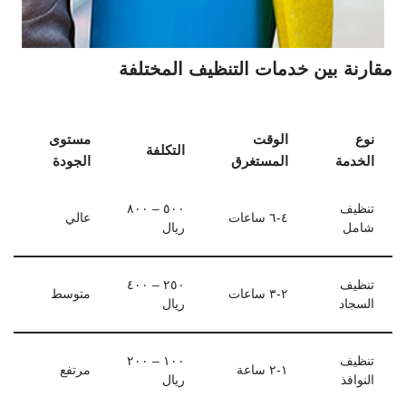
مقارنة بين خدمات التنظيف المختلفة
نوع
الوقت
مستوى
التكلفة
الخدمة
المستغرق
الجودة
تنظيف
٥٠٠ – ٨٠٠
٤-٦ ساعات
عالي
شامل
ريال
تنظيف
٢٥٠ – ٤٠٠
٢-٣ ساعات
متوسط
السجاد
ريال
تنظيف
١٠٠ – ٢٠٠
١-٢ ساعة
مرتفع
النوافذ
ريال