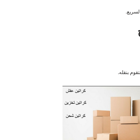
لسريع.
قوم بنقله.