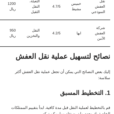
نقل
التعبئة،
خميس
1200
العفش
4.7/5
النقل
مشيط
ريال
النموذجي
الثقيل
شركة
النقل
950
العفش
ابها
4.2/5
والتخزين
ريال
الآمن
نصائح لتسهيل عملية نقل العفش
إليك بعض النصائح التي يمكن أن تجعل عملية نقل العفش أكثر
سلاسة:
1. التخطيط المسبق
قم بالتخطيط لعملية النقل قبل مدة كافية. ابدأ بتقييم الممتلكات
الخاصة بك وحدد ما تريد نقله وما يمكن تركه.