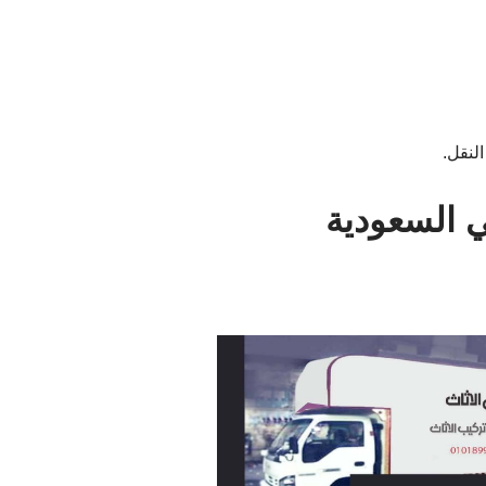
النقل.
 السعودية