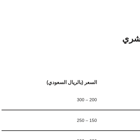
حشري
السعر (بالريال السعودي)
200 – 300
150 – 250