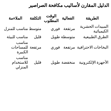
الدليل المقارن لأساليب مكافحة الصراصير
الوقت
الطريقة
الفعالية
التكلفة
الملاءمة
المطلوب
المبيدات الحشرية
مرتفعة
فوري
متوسط
مناسب للمنزل
الكيميائية
الطرق الطبيعية
متوسطة
طويل
قليل
مناسب للبيئة
مناسب
البخاخات الاحترافية
مرتفعة
فوري
مرتفعة
للمساحات
الكبيرة
مناسب
الأجهزة الإلكترونية
منخفضة
طويل
قليل
للاستخدام
المنزلي