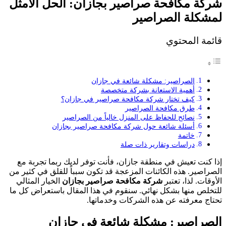
شركة مكافحة صراصير بجازان: الحل الأمثل
لمشكلة الصراصير
قائمة المحتوي
الصراصير: مشكلة شائعة في جازان
أهمية الاستعانة بشركة متخصصة
كيف تختار شركة مكافحة صراصير في جازان؟
طرق مكافحة الصراصير
نصائح للحفاظ على المنزل خالياً من الصراصير
أسئلة شائعة حول شركة مكافحة صراصير بجازان
خاتمة
دراسات وتقارير ذات صلة
إذا كنت تعيش في منطقة جازان، فأنت توفر لديك ربما تجربة مع
الصراصير. هذه الكائنات المزعجة قد تكون سبباً للقلق في كثير من
الأوقات. لذا، تعتبر
شركة مكافحة صراصير بجازان
الخيار المثالي
للتخلص منها بشكل نهائي. سنقوم في هذا المقال باستعراض كل ما
تحتاج معرفته عن هذه الشركات وخدماتها.
الصراصير: مشكلة شائعة في جازان