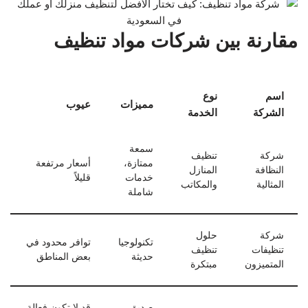
مقارنة بين شركات مواد تنظيف
اسم
نوع
مميزات
عيوب
الشركة
الخدمة
سمعة
شركة
تنظيف
ممتازة،
أسعار مرتفعة
النظافة
المنازل
خدمات
قليلاً
المثالية
والمكاتب
شاملة
شركة
حلول
تكنولوجيا
توافر محدود في
تنظيفات
تنظيف
حديثة
بعض المناطق
المتميزون
مبتكرة
صديق
قد لا تكون فعالة