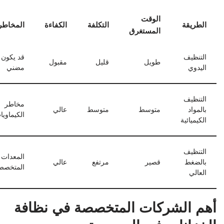
الوقت
الطريقة
التكلفة
الكفاءة
المخاطر
المستغرق
التنظيف
قد يكون
طويل
قليل
مقبول
اليدوي
مضني
التنظيف
مخاطر
بالمواد
متوسط
متوسط
عالي
الكيماويا
الكيميائية
التنظيف
المعدات
بالضغط
قصير
مرتفع
عالي
المتخصص
العالي
أهم الشركات المتخصصة في نظافة