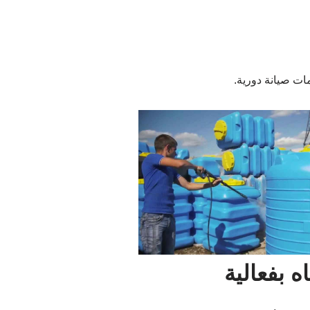
ت صيانة دورية.
 بفعالية