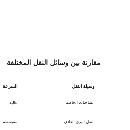
مقارنة بين وسائل النقل المختلفة
وسيلة النقل
السرعة
الشاحنات الخاصة
عالية
النقل البري العادي
متوسطة
نصائح لاختيار شركة نقل اث
البحث عن تقييمات وآراء العملاء السابقين.
التأكد من امتلاك الشركة لتراخيص سارية.