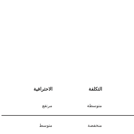
التكلفة
الاحترافية
متوسطة
مرتفع
منخفضة
متوسط
اث