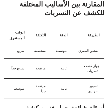
المقارنة بين الأساليب المختلفة
للكشف عن التسربات
الوقت
الطريقة
الدقة
التكلفة
المستغرق
الفحص البصري
متوسطة
منخفضة
سريع
جهاز كشف
عالية
مرتفعة
سريع جداً
التسربات
التصوير
مرتفعة
عالية
متوسط
الحراري
جداً