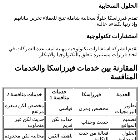
الحلول السحابية
تقدم فيرزاسكا حلولًا سحابية شاملة تتيح للعملاء تخزين بياناتهم
وإدارتها بكفاءة عالية.
استشارات تكنولوجية
تقدم الشركة استشارات تكنولوجية مهنية لمساعدة الشركات في
اتخاذ قرارات مستنيرة تتعلق بالتكنولوجيا والابتكار.
المقارنة بين خدمات فيرزاسكا والخدمات
المنافسة
خدمات
الخدمة
فيرزاسكا
خدمات منافسة 2
منافسة 1
تطوير
مخصص لكن سعره
مخصص ومرن
قياسي
البرمجيات
مرتفع
تصميم
جذاب لكن
حديث لكن غير
حديث وجذاب
المواقع
قديم
متجاوب
الحلول
فعالة من حيث
باهظة الثمن
مجانية لكن محدودة
السحابية
التكلفة