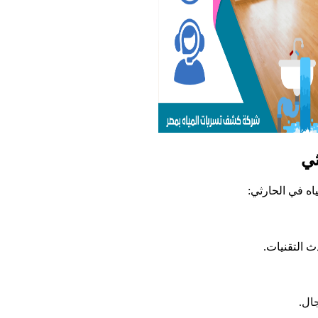
ثي
ه في الحارثي:
 التقنيات.
ال.