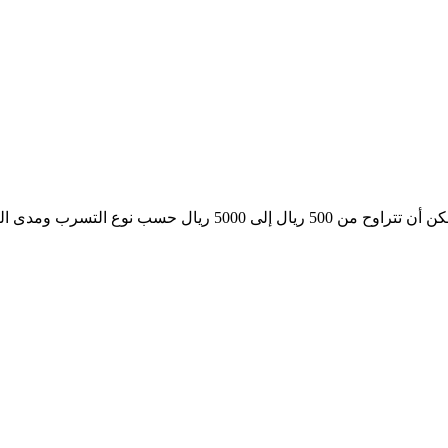
تتفاوت تكاليف الإصلاحات حسب حجم الضرر، ولكن في المتوسط، يمكن أن تتراوح من 500 ريال إلى 5000 ريال حسب نوع ا