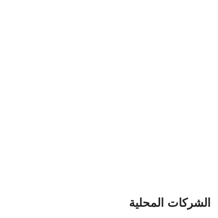
الشركات المحلية
تمتلك العديد من الشركات المحلية سمعة جيدة في تقديم خدمات
النقل والتغليف، ومنها: