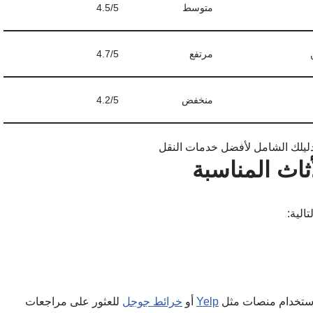
متوسط
4.5/5
مرتفع
4.7/5
منخفض
4.2/5
ثاث المناسبة
الية:
 استخدام منصات مثل
Yelp
أو
خرائط جوجل
للعثور على مراجعات