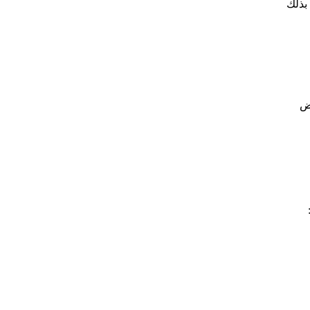
 بذلك
عض