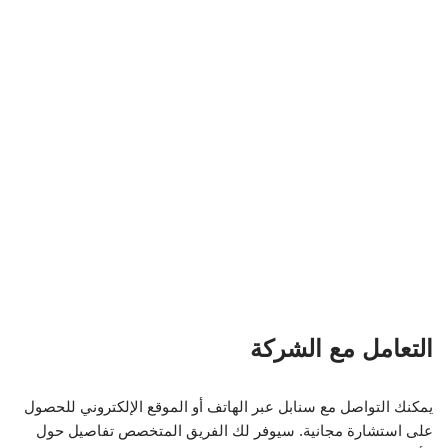
يمكنك التواصل مع سنابل عبر الهاتف أو الموقع الإلكتروني للحصول
على استشارة مجانية. سيوفر لك الفريق المتخصص تفاصيل حول
الأسعار والخدمات المتاحة.
مقارنة بين الخدمات
الخدمة
المزايا
العيوب
نقل
توفير الوقت، معدات
تكلفة مرتفعة
العفش
متخصصة
أحيانًا
تخزين
مرونة التخزين، أمان
تكلفة إضافية
العفش