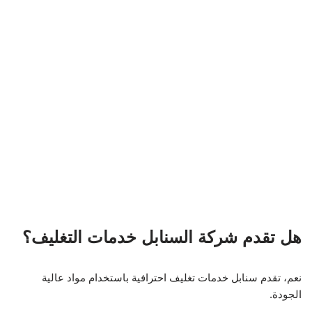
السعودية – البوابة الوطنية
الهيئة العامة للإحصاء
خاتمة
إن نقل العفش بالاعتماد على خدمات نقل احترافية مثل نقل عفش
السنابل سيوفر لك الوقت والجهد، ويضمن سلامة مقتنياتك. تذكر أن
التخطيط الجيد والتواصل مع الخبراء هما المفتاح لتحقيق تجربة نقل
سلسة. في حال كان لديك أي استفسارات إضافية، لا تتردد في
الاتصال بسنابل!
المقالات ذات الصلة:
شركة نظافة تبوك: خدمات تنظيف احترافية تلبي احتياجاتك
نقل عفش الطائف: خدمات متميزة لتلبية احتياجاتك
نظافة ونقل عفش: خدمات متكاملة لتلبية احتياجاتك في السعودية