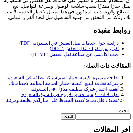
إن استخدام انستقرام للعثور على خدمات نقل العفش في السعودية
يمثل خيارًا ممتازًا بسبب سلاسة الوصول وسرعة التواصل. اتبع
النصائح والإرشادات المذكورة في هذا المقال لاختيار الخدمة الأنسب
لك، وتأكد من التحقق من جميع التفاصيل قبل اتخاذ القرار النهائي.
روابط مفيدة
دراسة حول خدمات نقل العفش في السعودية (PDF)
تقرير عن تقنيات نقل العفش (DOC)
بحث أكاديمي عن صناعة نقل العفش (HTML)
المقالات ذات الصلة:
نظافة متميزة: كيفية اختيار اسم شركة نظافة في السعودية
شركة نظافة للبيع: كيفية اختيار الخدمة المثالية لاحتياجاتك
أهمية اختيار شركة تنظيف منازل في السعودية
نقل الأثاث: كيفية تحقيق الأرباح في السوق السعودي
تنظيف فلل بجدة: كيفية الحفاظ على منازلكم نظيفة ومرتبة
البحث
البحث
اخر المقالات