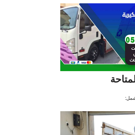
متاحة
شمل: