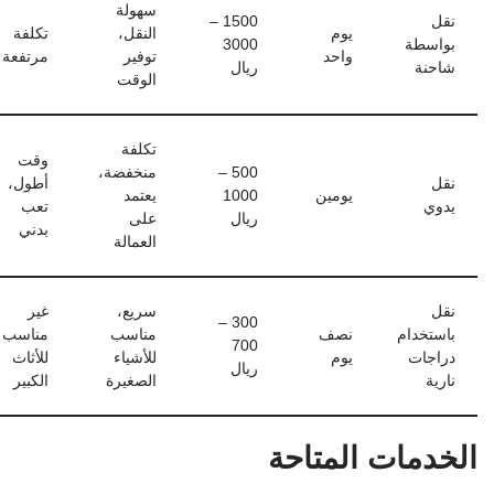
سهولة
نقل
1500 –
يوم
النقل،
تكلفة
بواسطة
3000
واحد
توفير
مرتفعة
شاحنة
ريال
الوقت
تكلفة
وقت
500 –
منخفضة،
نقل
أطول،
يومين
1000
يعتمد
يدوي
تعب
ريال
على
بدني
العمالة
نقل
سريع،
غير
300 –
باستخدام
نصف
مناسب
مناسب
700
دراجات
يوم
للأشياء
للأثاث
ريال
نارية
الصغيرة
الكبير
الخدمات المتاحة