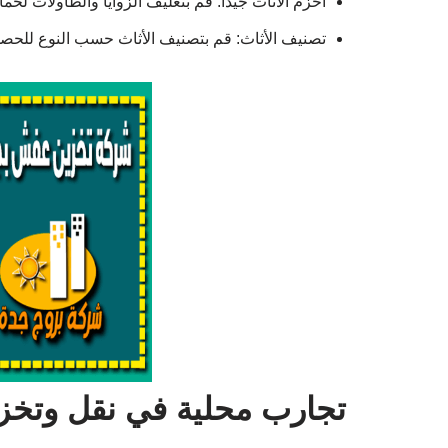
احزم الأثاث جيدًا: قم بتغليف الزوايا والطاولات لحم
تصنيف الأثاث: قم بتصنيف الأثاث حسب النوع للحص
تجارب محلية في نقل وتخزي